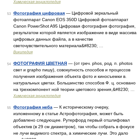
Химическая энциклопедия
Фотография цифровая
— Цифровой зеркальный
53
фотоаппарат Canon EOS 350D Цифровой фотоаппарат
Canon PowerShot A95 Цифровая фотография фотография,
результатом которой является изображение в виде массива
цифровых данных файла, а в качестве
светочувствительного материала&#8230; …
Википедия
ФОТОГРАФИЯ ЦВЕТНАЯ
— (от греч. phos, род. п. photos
54
свет и grapho пишу), совокупность способов и процессов
получения изображения объекта фото и киносъемки в.
натуральных цветах. Большинство способов Ф. ц. основано
на трехкомпонент ной теории цветового зрения,&#8230; …
Химическая энциклопедия
Фотография неба
— К историческому очерку,
55
изложенному в статье Астрофотография, может быть
добавлено следующее. Рутерфорд первый отшлифовал
объектив (в 29 см диаметром), так чтобы собрать в фокусе
не лучи видимого спектра, а химические лучи. Это дало