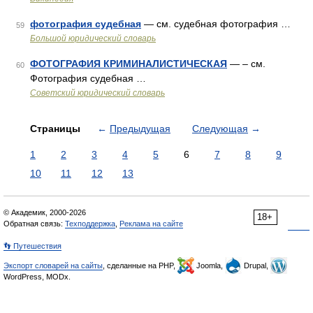
фотография судебная
— см. судебная фотография …
59
Большой юридический словарь
ФОТОГРАФИЯ КРИМИНАЛИСТИЧЕСКАЯ
— – см.
60
Фотография судебная …
Советский юридический словарь
Страницы
←
Предыдущая
Следующая
→
1
2
3
4
5
6
7
8
9
10
11
12
13
© Академик, 2000-2026
18+
Обратная связь:
Техподдержка
,
Реклама на сайте
👣 Путешествия
Экспорт словарей на сайты
, сделанные на PHP,
Joomla,
Drupal,
WordPress, MODx.